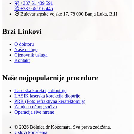
+387 51 439 591
+387 66 916 445
Bulevar srpske vojske 17, 78 000 Banja Luka, BiH
Brzi Linkovi
O doktoru
Naše usluge
Cjenovnik usluga
Kontakt
Naše najpopularnije procedure
Laserska korekcija dioptrije
LASIK laserska korekcija dioptrije
PRK (Foto-refraktivna keratektomija)
Zamjena očnog sočiva
Operacija sive mrene
© 2026 Bolnica dr Kozomara. Sva prava zadržana.
Uslovi korišćenja