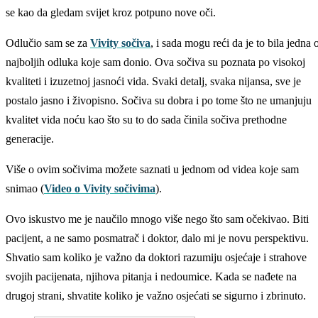
se kao da gledam svijet kroz potpuno nove oči.
Odlučio sam se za
Vivity sočiva
, i sada mogu reći da je to bila jedna 
najboljih odluka koje sam donio. Ova sočiva su poznata po visokoj
kvaliteti i izuzetnoj jasnoći vida. Svaki detalj, svaka nijansa, sve je
postalo jasno i živopisno. Sočiva su dobra i po tome što ne umanjuju
kvalitet vida noću kao što su to do sada činila sočiva prethodne
generacije.
Više o ovim sočivima možete saznati u jednom od videa koje sam
snimao (
Video o Vivity sočivima
).
Ovo iskustvo me je naučilo mnogo više nego što sam očekivao. Biti
pacijent, a ne samo posmatrač i doktor, dalo mi je novu perspektivu.
Shvatio sam koliko je važno da doktori razumiju osjećaje i strahove
svojih pacijenata, njihova pitanja i nedoumice. Kada se nađete na
drugoj strani, shvatite koliko je važno osjećati se sigurno i zbrinuto.