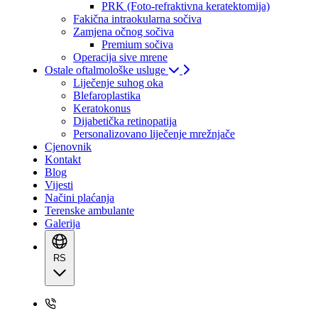
PRK (Foto-refraktivna keratektomija)
Fakična intraokularna sočiva
Zamjena očnog sočiva
Premium sočiva
Operacija sive mrene
Ostale oftalmološke usluge
Liječenje suhog oka
Blefaroplastika
Keratokonus
Dijabetička retinopatija
Personalizovano liječenje mrežnjače
Cjenovnik
Kontakt
Blog
Vijesti
Načini plaćanja
Terenske ambulante
Galerija
RS