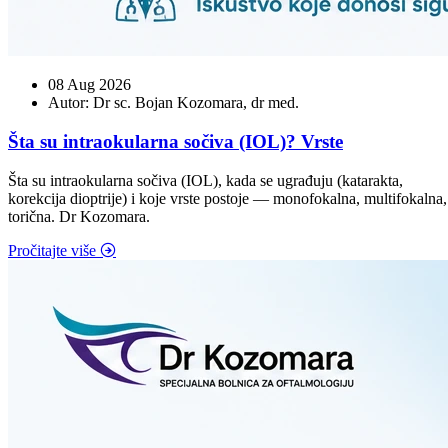
08 Aug 2026
Autor: Dr sc. Bojan Kozomara, dr med.
Šta su intraokularna sočiva (IOL)? Vrste
Šta su intraokularna sočiva (IOL), kada se ugrađuju (katarakta,
korekcija dioptrije) i koje vrste postoje — monofokalna, multifokalna,
torična. Dr Kozomara.
Pročitajte više