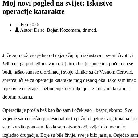
Moj novi pogled na svijet: Iskustvo
operacije katarakte
11 Feb 2026
Autor:
Dr sc. Bojan Kozomara, dr med.
Juče sam doživio jedno od najznačajnijih iskustava u svom životu, i
želim da ga podijelim s vama. Ujutro, dok je sunce tek počelo da se
budi, našao sam se u ordinaciji svoje klinike sa dr Vesnom Cerović,
spremajući se za operaciju katarakte mog desnog oka. Iako sam imao
mješovite osjećaje – uzbuđenje, nestrpljenje – znao sam da sam u
dobrim rukama.
Operacija je prošla baš kao što sam i očekivao - besprijekorno. Sve
vrijeme sam osjećao profesionalnost i pažnju cijelog svog tima na koj
sam izrazito ponosan. Kada sam otvorio oči, svijet oko mene je
izgledao drugačije. Boje su bile življe, sve je bilo jasnije. Osjećao sam