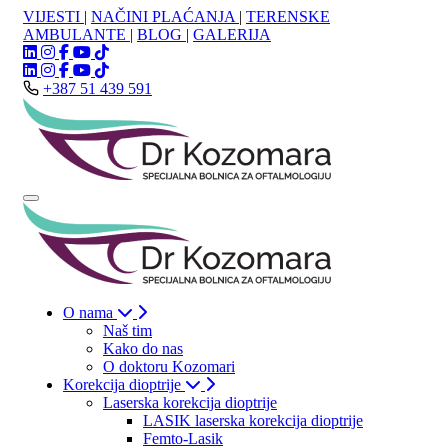
VIJESTI
|
NAČINI PLAĆANJA
|
TERENSKE
AMBULANTE
|
BLOG
|
GALERIJA
+387 51 439 591
O nama
Naš tim
Kako do nas
O doktoru Kozomari
Korekcija dioptrije
Laserska korekcija dioptrije
LASIK laserska korekcija dioptrije
Femto-Lasik