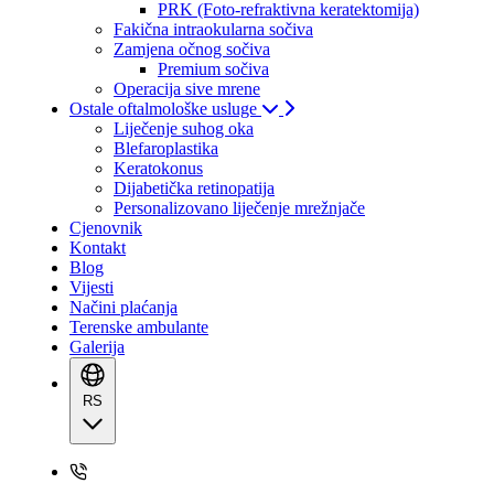
PRK (Foto-refraktivna keratektomija)
Fakična intraokularna sočiva
Zamjena očnog sočiva
Premium sočiva
Operacija sive mrene
Ostale oftalmološke usluge
Liječenje suhog oka
Blefaroplastika
Keratokonus
Dijabetička retinopatija
Personalizovano liječenje mrežnjače
Cjenovnik
Kontakt
Blog
Vijesti
Načini plaćanja
Terenske ambulante
Galerija
RS