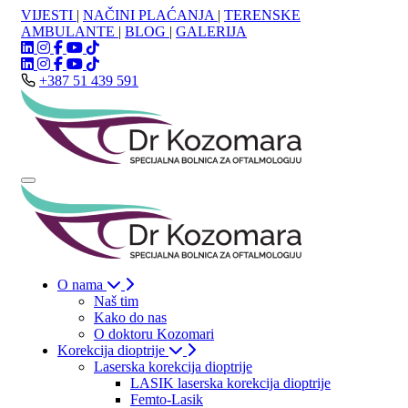
VIJESTI
|
NAČINI PLAĆANJA
|
TERENSKE
AMBULANTE
|
BLOG
|
GALERIJA
+387 51 439 591
O nama
Naš tim
Kako do nas
O doktoru Kozomari
Korekcija dioptrije
Laserska korekcija dioptrije
LASIK laserska korekcija dioptrije
Femto-Lasik