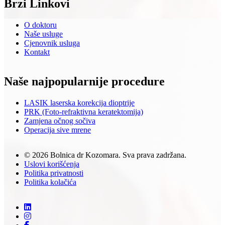
Brzi Linkovi
O doktoru
Naše usluge
Cjenovnik usluga
Kontakt
Naše najpopularnije procedure
LASIK laserska korekcija dioptrije
PRK (Foto-refraktivna keratektomija)
Zamjena očnog sočiva
Operacija sive mrene
© 2026 Bolnica dr Kozomara. Sva prava zadržana.
Uslovi korišćenja
Politika privatnosti
Politika kolačića