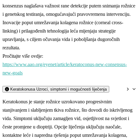
konsenzus naglašava važnost rane detekcije putem snimanja rožnice
i genetskog testiranja, omogućavajući pravovremenu intervenciju.
Inovacije poput umrežavanja kolagena rožnice (corneal cross-
linking) i prilagođenih tehnologija leća mijenjaju strategije
upravljanja, s ciljem očuvanja vida i poboljšanja dugoročnih
rezultata.
Pročitajte više ovdje:
https://www.aao.org/eyenet/article/keratoconus-new-consensus-
new-goals
Keratokonusa Uzroci, simptomi i mogućnosti liječenja
Keratokonus je stanje rožnice uzrokovano progresivnim
stanjivanjem i slabljenjem tkiva rožnice, što dovodi do iskrivljenog
vida. Simptomi uključuju zamagljen vid, osjetljivost na svjetlost i
česte promjene u dioptriji. Opcije liječenja uključuju naočale,
kontaktne leće i napredna rješenja poput umrežavanja kolagena,