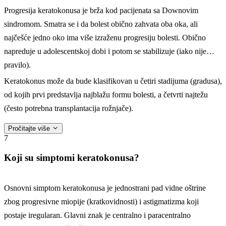
Progresija keratokonusa je brža kod pacijenata sa Downovim
sindromom. Smatra se i da bolest obično zahvata oba oka, ali
najčešće jedno oko ima više izraženu progresiju bolesti. Obično
napreduje u adolescentskoj dobi i potom se stabilizuje (iako nije
pravilo).
Keratokonus može da bude klasifikovan u četiri stadijuma (gradusa),
od kojih prvi predstavlja najblažu formu bolesti, a četvrti najtežu
(često potrebna transplantacija rožnjače).
Pročitajte više
7
Koji su simptomi keratokonusa?
Osnovni simptom keratokonusa je jednostrani pad vidne oštrine
zbog progresivne miopije (kratkovidnosti) i astigmatizma koji
postaje iregularan. Glavni znak je centralno i paracentralno