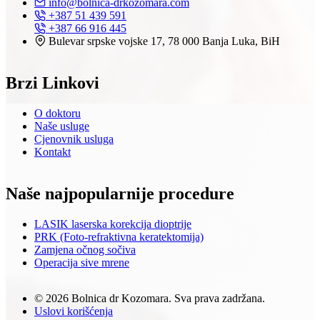
info@bolnica-drkozomara.com
+387 51 439 591
+387 66 916 445
Bulevar srpske vojske 17, 78 000 Banja Luka, BiH
Brzi Linkovi
O doktoru
Naše usluge
Cjenovnik usluga
Kontakt
Naše najpopularnije procedure
LASIK laserska korekcija dioptrije
PRK (Foto-refraktivna keratektomija)
Zamjena očnog sočiva
Operacija sive mrene
© 2026 Bolnica dr Kozomara. Sva prava zadržana.
Uslovi korišćenja