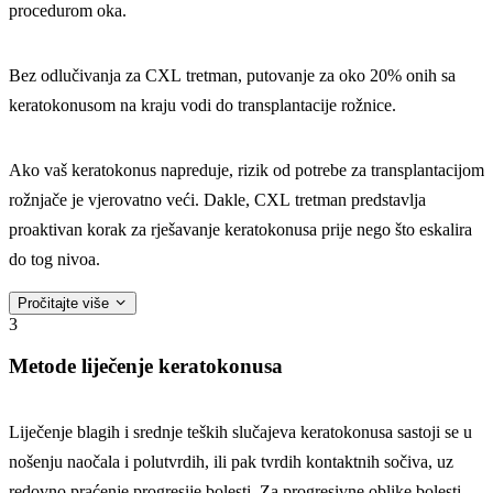
procedurom oka.
Bez odlučivanja za CXL tretman, putovanje za oko 20% onih sa
keratokonusom na kraju vodi do transplantacije rožnice.
Ako vaš keratokonus napreduje, rizik od potrebe za transplantacijom
rožnjače je vjerovatno veći. Dakle, CXL tretman predstavlja
proaktivan korak za rješavanje keratokonusa prije nego što eskalira
do tog nivoa.
Pročitajte više
3
Metode liječenje keratokonusa
Liječenje blagih i srednje teških slučajeva keratokonusa sastoji se u
nošenju naočala i polutvrdih, ili pak tvrdih kontaktnih sočiva, uz
redovno praćenje progresije bolesti. Za progresivne oblike bolesti