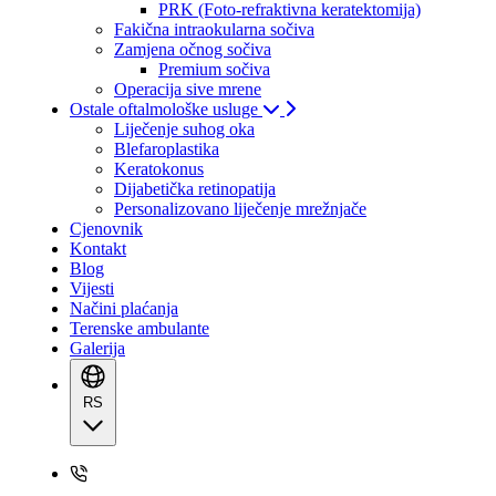
PRK (Foto-refraktivna keratektomija)
Fakična intraokularna sočiva
Zamjena očnog sočiva
Premium sočiva
Operacija sive mrene
Ostale oftalmološke usluge
Liječenje suhog oka
Blefaroplastika
Keratokonus
Dijabetička retinopatija
Personalizovano liječenje mrežnjače
Cjenovnik
Kontakt
Blog
Vijesti
Načini plaćanja
Terenske ambulante
Galerija
RS