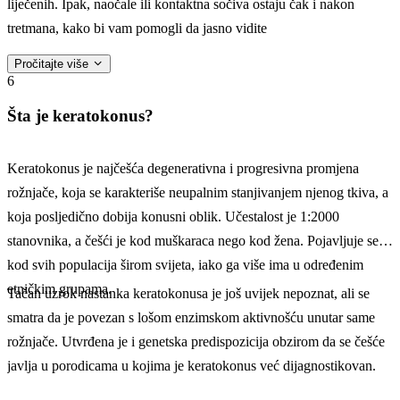
liječenih. Ipak, naočale ili kontaktna sočiva ostaju čak i nakon
tretmana, kako bi vam pomogli da jasno vidite
Pročitajte više
6
Šta je keratokonus?
Keratokonus je najčešća degenerativna i progresivna promjena
rožnjače, koja se karakteriše neupalnim stanjivanjem njenog tkiva, a
koja posljedično dobija konusni oblik. Učestalost je 1:2000
stanovnika, a češći je kod muškaraca nego kod žena. Pojavljuje se
kod svih populacija širom svijeta, iako ga više ima u određenim
etničkim grupama.
Tačan uzrok nastanka keratokonusa je još uvijek nepoznat, ali se
smatra da je povezan s lošom enzimskom aktivnošću unutar same
rožnjače. Utvrđena je i genetska predispozicija obzirom da se češće
javlja u porodicama u kojima je keratokonus već dijagnostikovan.