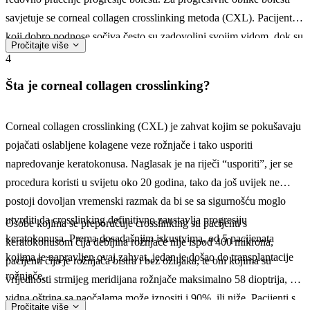
savjetuje se corneal collagen crosslinking metoda (CXL). Pacijenti
koji dobro podnose sočiva često su zadovoljni svojim vidom, dok su
Pročitajte više
pacijenti sa uznapredovanim stadijumom keratokonusa, oni koji
4
sočiva ne mogu nositi, a vidna oštrina im je ispod 30%, te oni sa
Šta je corneal collagen crosslinking?
izraženim stanjenjem rožnjače kandidati za hirurško liječenje. Ako je
došlo do dekompenzacije rožnjače i ona je nepovratno izgubila
Corneal collagen crosslinking (CXL) je zahvat kojim se pokušavaju
svoju providnost, tada je transplantacija rožnjače jedina metoda
pojačati oslabljene kolagene veze rožnjače i tako usporiti
izbora za ove bolesnike. Najbolje tehnike koje se koriste za
napredovanje keratokonusa. Naglasak je na riječi “usporiti”, jer se
dijagnostiku i praćenje toka bolesti su OCT-optička koherentna
procedura koristi u svijetu oko 20 godina, tako da još uvijek ne
tomografija prednjeg dijela oka i Pentacam- kompjuterizovana
postoji dovoljan vremenski razmak da bi se sa sigurnošću moglo
kornealna topografija.
utvrditi da crosslinking definitivno zaustavlja progresiju
Osobe kojima se preporučuje crosslinking su pacijenti s
keratokonusa. Prema dosadašnjim iskustvima, od 5 pacijenata
keratokonusom čija debljina rožnjače nije ispod 400 mikrona,
kojima je napravljen ovaj zahvat, jedan je došao do transplantacije
pacijenti čija je rožnjača bistra i bez ožiljaka, te oni kojima su
rožnjače.
vrijednosti strmijeg meridijana rožnjače maksimalno 58 dioptrija, a
vidna oštrina sa naočalama može iznositi i 90%, ili niže. Pacijenti s
Pročitajte više