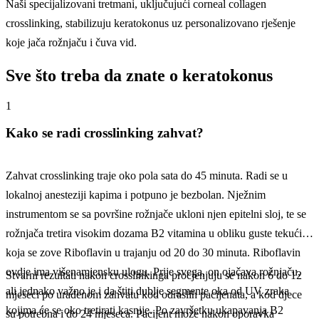
Naši specijalizovani tretmani, uključujući corneal collagen
crosslinking, stabilizuju keratokonus uz personalizovano rješenje
koje jača rožnjaču i čuva vid.
Sve što treba da znate o keratokonus
1
Kako se radi crosslinking zahvat?
Zahvat crosslinking traje oko pola sata do 45 minuta. Radi se u
lokalnoj anesteziji kapima i potpuno je bezbolan. Nježnim
instrumentom se sa površine rožnjače ukloni njen epitelni sloj, te se
rožnjača tretira visokim dozama B2 vitamina u obliku guste tekućine
koja se zove Riboflavin u trajanju od 20 do 30 minuta. Riboflavin
ovdje ima višenamjensku ulogu. Prije svega, on ojačava rožnjaču,
Stvarni rezultati nakon crosslinkinga procjenjuju se nakon 6 do 12
ali jednako važno je i da štiti dublje segmente oka od UV zraka
mjeseci po urađenom zahvatu kod odraslih pacijenata, a kod djece
kojima će se oko tretirati kasnije. Po završetku ukapavanja B2
su potrebna i do 24 mjeseca. Pacijent može nakon oporavka