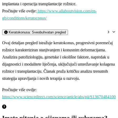
implantata i operacija transplantacije rožnice.
Pročitajte više ovdje:
https://www.allaboutvision.com/en-
gb/conditions/keratoconus/
Keratokonusa: Sveobuhvatan pregled
Ovaj detaljan pregled istražuje keratokonus, progresivni poremećaj
rožnice karakteriziran stanjivanjem i konusnim deformacijama.
Analizira patofiziologiju, genetske i okolišne faktore, napredak u
dijagnostici i modalitete liječenja, uključujući umrežavanje kolagena
rožnice i transplantaciju. Članak pruža kritičku analizu trenutnih
strategija upravljanja i novih terapija u razvoju.
Pročitajte više ovdje:
https://www.sciencedirect.com/science/article/abs/pii/S13670484100
Imate pitanja o cijenama ili uslugama?