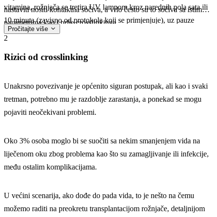
vitamina, rožnjača se tretira UV lampom kroz narednih pola sata ili
nastaviti nositi kontaktna sočiva, a vrlo često su to sočiva sa istim
10 minuta (zavisno od protokola koji se primjenjuje), uz pauze
parametrima kao i prije crosslinkinga.
Pročitajte više
nakon svakih pet minuta. Lampa se automatski sama isključuje i u
2
pauzi od dvije minute ponovno se ukapava Riboflavin. Nakon
Rizici od crosslinking
završetka zahvata na tretiranu rožnjaču se aplicira meko kontaktno
sočivo koje kontinuirano ostaje u oku od 4 do 7 dana. Pacijent
dobija lokalnu terapiju u vidu kortikosteroidnih kapi koje će
Unakrsno povezivanje je općenito siguran postupak, ali kao i svaki
ukapavati kroz naredna dva mjeseca. Prvi dan po zahvatu pacijent
tretman, potrebno mu je razdoblje zarastanja, a ponekad se mogu
može osjećati bolove na što se svakako upozori.
pojaviti neočekivani problemi.
Oko 3% osoba moglo bi se suočiti sa nekim smanjenjem vida na
liječenom oku zbog problema kao što su zamagljivanje ili infekcije,
među ostalim komplikacijama.
U većini scenarija, ako dođe do pada vida, to je nešto na čemu
možemo raditi na preokretu transplantacijom rožnjače, detaljnijom