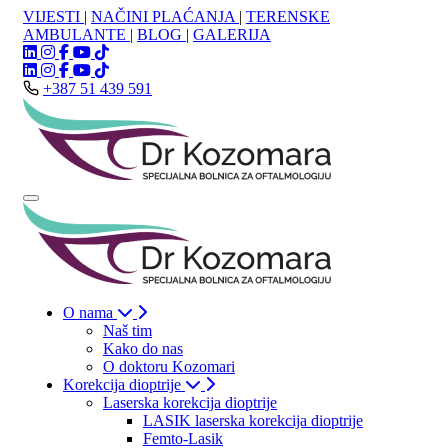
VIJESTI
|
NAČINI PLAĆANJA
|
TERENSKE
AMBULANTE
|
BLOG
|
GALERIJA
+387 51 439 591
O nama
Naš tim
Kako do nas
O doktoru Kozomari
Korekcija dioptrije
Laserska korekcija dioptrije
LASIK laserska korekcija dioptrije
Femto-Lasik