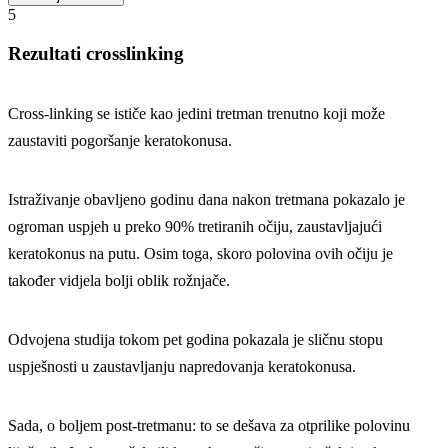
drugim bolestima rožnjače, i naravno pacijentkinje koje su u
5
trudnoći, nisu kandidati za crosslinking.
Rezultati crosslinking
Cross-linking se ističe kao jedini tretman trenutno koji može
zaustaviti pogoršanje keratokonusa.
Istraživanje obavljeno godinu dana nakon tretmana pokazalo je
ogroman uspjeh u preko 90% tretiranih očiju, zaustavljajući
keratokonus na putu. Osim toga, skoro polovina ovih očiju je
također vidjela bolji oblik rožnjače.
Odvojena studija tokom pet godina pokazala je sličnu stopu
uspješnosti u zaustavljanju napredovanja keratokonusa.
Sada, o boljem post-tretmanu: to se dešava za otprilike polovinu