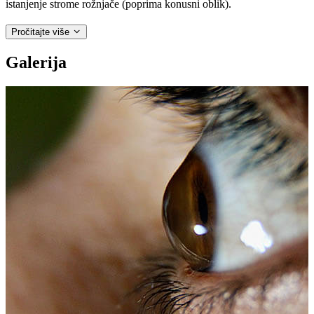
istanjenje strome rožnjače (poprima konusni oblik).
Pročitajte više
Galerija