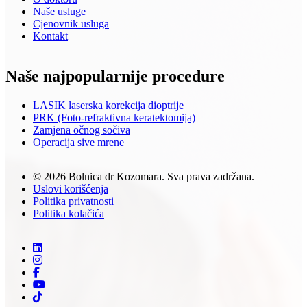
Naše usluge
Cjenovnik usluga
Kontakt
Naše najpopularnije procedure
LASIK laserska korekcija dioptrije
PRK (Foto-refraktivna keratektomija)
Zamjena očnog sočiva
Operacija sive mrene
© 2026 Bolnica dr Kozomara. Sva prava zadržana.
Uslovi korišćenja
Politika privatnosti
Politika kolačića