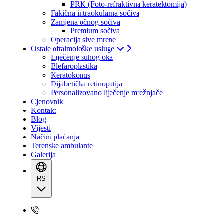
PRK (Foto-refraktivna keratektomija)
Fakična intraokularna sočiva
Zamjena očnog sočiva
Premium sočiva
Operacija sive mrene
Ostale oftalmološke usluge
Liječenje suhog oka
Blefaroplastika
Keratokonus
Dijabetička retinopatija
Personalizovano liječenje mrežnjače
Cjenovnik
Kontakt
Blog
Vijesti
Načini plaćanja
Terenske ambulante
Galerija
RS