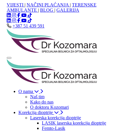
VIJESTI
|
NAČINI PLAĆANJA
|
TERENSKE
AMBULANTE
|
BLOG
|
GALERIJA
+387 51 439 591
O nama
Naš tim
Kako do nas
O doktoru Kozomari
Korekcija dioptrije
Laserska korekcija dioptrije
LASIK laserska korekcija dioptrije
Femto-Lasik